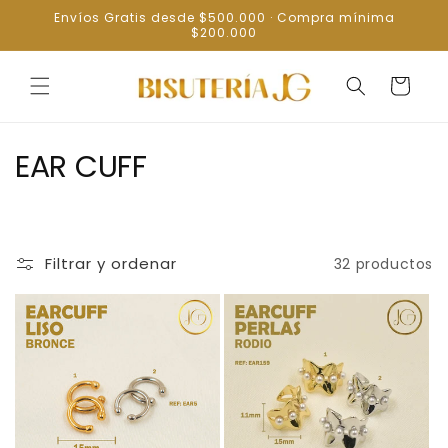
Ir
Envíos Gratis desde $500.000 · Compra mínima
directamente
$200.000
al contenido
Carrito
C
EAR CUFF
o
l
Filtrar y ordenar
32 productos
e
c
c
i
ó